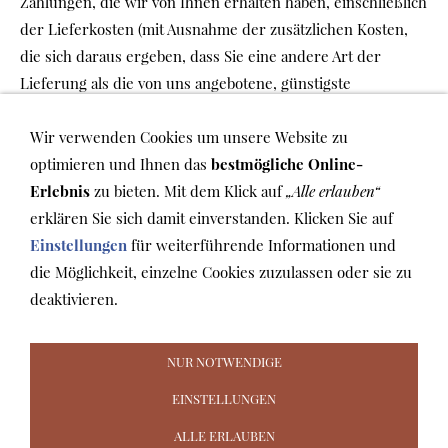
Zahlungen, die wir von Ihnen erhalten haben, einschließlich
der Lieferkosten (mit Ausnahme der zusätzlichen Kosten,
die sich daraus ergeben, dass Sie eine andere Art der
Lieferung als die von uns angebotene, günstigste
Standardlieferung gewählt haben), unverzüglich und
spätestens binnen vierzehn Tagen ab dem Tag
Wir verwenden Cookies um unsere Website zu
zurückzuzahlen, an dem die Mitteilung über Ihren Widerruf
optimieren und Ihnen das
bestmögliche Online-
dieses Vertrags bei uns eingegangen ist. Für diese
Erlebnis
zu bieten. Mit dem Klick auf
„Alle erlauben“
Rückzahlung verwenden wir dasselbe Zahlungsmittel, das
erklären Sie sich damit einverstanden. Klicken Sie auf
Sie bei der ursprünglichen Transaktion eingesetzt haben, es
Einstellungen
für weiterführende Informationen und
sei denn, mit Ihnen wurde ausdrücklich etwas anderes
die Möglichkeit, einzelne Cookies zuzulassen oder sie zu
vereinbart; in keinem Fall werden Ihnen wegen dieser
deaktivieren.
Rückzahlung Entgelte berechnet.
NUR NOTWENDIGE
EINSTELLUNGEN
ALLE ERLAUBEN
AGB
WIDERRUFSRECHT
VERSAND & ZAHLUNG
COOKIES