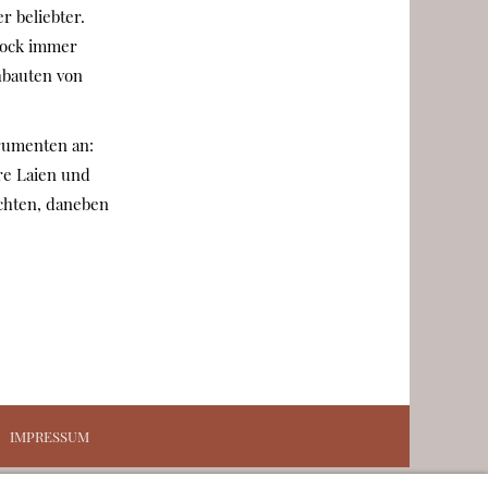
r beliebter.
arock immer
hbauten von
trumenten an:
re Laien und
öchten, daneben
IMPRESSUM