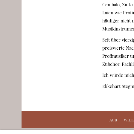
Cembalo, Zink u
Laien wie Profi
häufiger nicht
Musikinstrument
Seit über vierz
preiswerte Nach
Profimusiker un
Zubehör, Fachli
Ich würde mich
Ekkehart Stegmi
AGB
WIDE