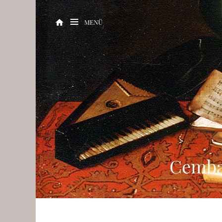
MENÜ
Cemba