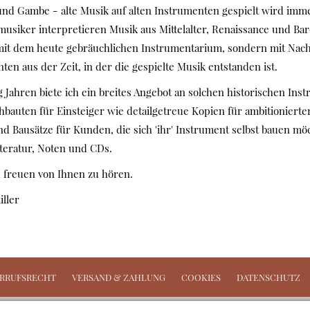
nd Gambe - alte Musik auf alten Instrumenten gespielt wird imme
musiker interpretieren Musik aus Mittelalter, Renaissance und B
 mit dem heute gebräuchlichen Instrumentarium, sondern mit Nac
en aus der Zeit, in der die gespielte Musik entstanden ist.
ig Jahren biete ich ein breites Angebot an solchen historischen Ins
bauten für Einsteiger wie detailgetreue Kopien für ambitionierte
d Bausätze für Kunden, die sich 'ihr' Instrument selbst bauen m
teratur, Noten und CDs.
 freuen von Ihnen zu hören.
ller
RRUFSRECHT
VERSAND & ZAHLUNG
COOKIES
DATENSCHUTZ