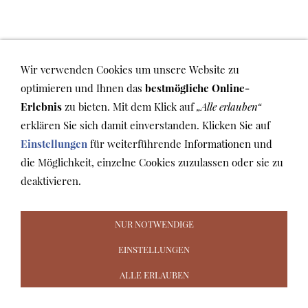
ANBIETERKENNZEICHNUNG
Wir verwenden Cookies um unsere Website zu
Betreiber und Inhaber dieser Website ist:
optimieren und Ihnen das
bestmögliche Online-
Ekkehart Stegmiller Historische Musikinstrumente
Erlebnis
zu bieten. Mit dem Klick auf
„Alle erlauben“
Mozartstr. 1
erklären Sie sich damit einverstanden. Klicken Sie auf
89231 Neu-Ulm
Einstellungen
für weiterführende Informationen und
die Möglichkeit, einzelne Cookies zuzulassen oder sie zu
Telefon: 0731 721158
deaktivieren.
E-Mail:
stegmiller@t-online.de
NUR NOTWENDIGE
EINSTELLUNGEN
AGB
WIDERRUFSRECHT
VERSAND & ZAHLUNG
COOKIES
DATENSCHUTZ
IMPRESSUM
ALLE ERLAUBEN